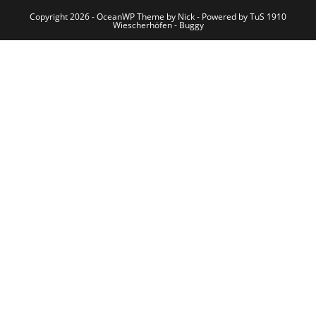
Copyright 2026 - OceanWP Theme by Nick - Powered by TuS 1910
Wiescherhöfen - Buggy