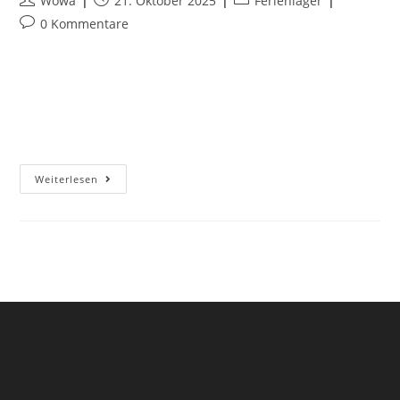
Wowa
21. Oktober 2025
Ferienlager
0 Kommentare
Ferienlager 2026 – Zwei Wochen voller Abenteuer im Harz!
Der TuS Wiescherhöfen lädt dich ein zu zwei
unvergesslichen Wochen voller Spaß, Spiel und
Abenteuer!Vom 08. bis 22. August 2026 geht…
Weiterlesen