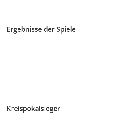
acht Mannschaften traten auf unserem Sportplatz an, um
die Finalspiele auszutragen.
Ergebnisse der Spiele
E-Junioren (10:00 Uhr):
Hammer SpVg gegen VfL Mark –
Endstand: 14:4 (5:1)
D-Junioren (11:15 Uhr):
Hammer SpVg gegen SV
Westfalia Rhynern – Endstand: 4:0 (2:0)
D-Juniorinnen (12:30 Uhr):
JSG Unna/Billmerich gegen
PSV Bork – Endstand: 0:6 (0:1)
C-Juniorinnen (14:00 Uhr):
Kamener SC (9er) gegen SG
Bockum-Hövel 1 – Endstand: 0:2 (0:1)
Kreispokalsieger
E-Junioren:
Hammer SpVg
D-Junioren:
Hammer SpVg