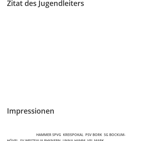
Zitat des Jugendleiters
Jörg Köbel, unser Jugendleiter, äußerte sich sehr zufrieden
über die Ausrichtung und betonte, dass der Verein solche
Angebote gerne in Zukunft weiter annehmen möchte.
„Solche Events bringen nicht nur Einnahmen für die
Jugendkasse, sondern fördern auch den Zusammenhalt
und das Gemeinschaftsgefühl innerhalb des Vereins und
der Region,“ so Köbel.
Wir danken allen Helfern, Teilnehmern und Zuschauern für
diesen gelungenen Tag und freuen uns auf weitere
erfolgreiche Veranstaltungen in der Zukunft!
Impressionen
SCHLAGWÖRTER
:
HAMMER SPVG
,
KREISPOKAL
,
PSV BORK
,
SG BOCKUM-
HÖVEL
,
SV WESTFALIA RHYNERN
,
UNNA-HAMM
,
VFL MARK
,